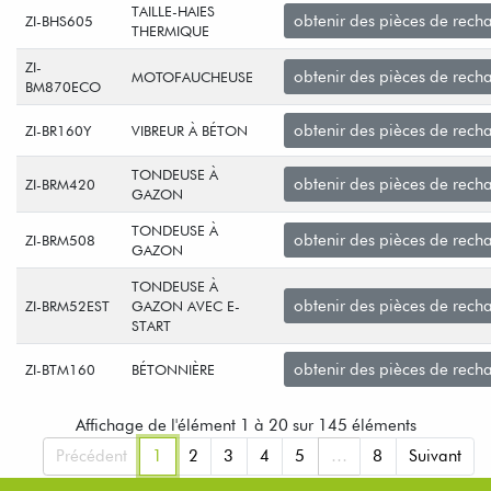
TAILLE-HAIES
obtenir des pièces de rech
ZI-BHS605
THERMIQUE
ZI-
obtenir des pièces de rech
MOTOFAUCHEUSE
BM870ECO
obtenir des pièces de rech
ZI-BR160Y
VIBREUR À BÉTON
TONDEUSE À
obtenir des pièces de rech
ZI-BRM420
GAZON
TONDEUSE À
obtenir des pièces de rech
ZI-BRM508
GAZON
TONDEUSE À
obtenir des pièces de rech
ZI-BRM52EST
GAZON AVEC E-
START
obtenir des pièces de rech
ZI-BTM160
BÉTONNIÈRE
Affichage de l'élément 1 à 20 sur 145 éléments
Précédent
1
2
3
4
5
…
8
Suivant